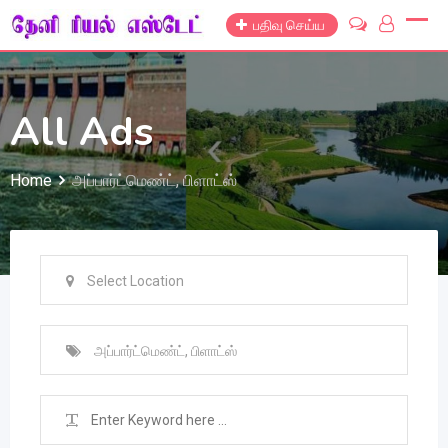
Skip
பதிவு செய்ய
to
content
All Ads
Home
அப்பார்ட்மெண்ட், பிளாட்ஸ்
Select Location
அப்பார்ட்மெண்ட், பிளாட்ஸ்